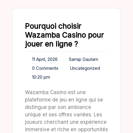
Pourquoi choisir
Wazamba Casino pour
jouer en ligne ?
11 April, 2026
Samip Gautam
0 Comments
Uncategorized
10:20 pm
Wazamba Casino est une
plateforme de jeu en ligne qui se
distingue par son ambiance
unique et ses offres variées. Les
joueurs cherchant une expérience
immersive et riche en opportunités