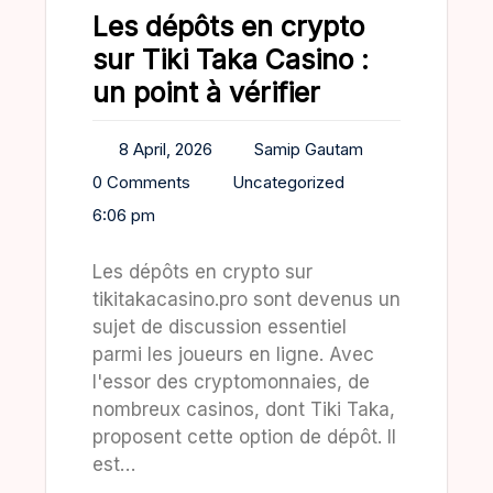
Les dépôts en crypto
sur Tiki Taka Casino :
un point à vérifier
8 April, 2026
Samip Gautam
0 Comments
Uncategorized
6:06 pm
Les dépôts en crypto sur
tikitakacasino.pro sont devenus un
sujet de discussion essentiel
parmi les joueurs en ligne. Avec
l'essor des cryptomonnaies, de
nombreux casinos, dont Tiki Taka,
proposent cette option de dépôt. Il
est…