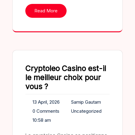
Read More
Cryptoleo Casino est-il
le meilleur choix pour
vous ?
13 April, 2026
Samip Gautam
0 Comments
Uncategorized
10:58 am