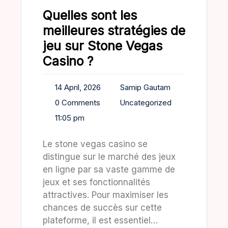
Quelles sont les
meilleures stratégies de
jeu sur Stone Vegas
Casino ?
14 April, 2026
Samip Gautam
0 Comments
Uncategorized
11:05 pm
Le stone vegas casino se
distingue sur le marché des jeux
en ligne par sa vaste gamme de
jeux et ses fonctionnalités
attractives. Pour maximiser les
chances de succès sur cette
plateforme, il est essentiel…