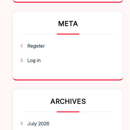
META
Register
Log in
ARCHIVES
July 2026