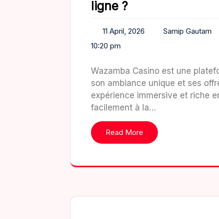
ligne ?
11 April, 2026
Samip Gautam
10:20 pm
Wazamba Casino est une plateforme de jeu en ligne qui se distingue par
son ambiance unique et ses offr
expérience immersive et riche 
facilement à la…
Read More