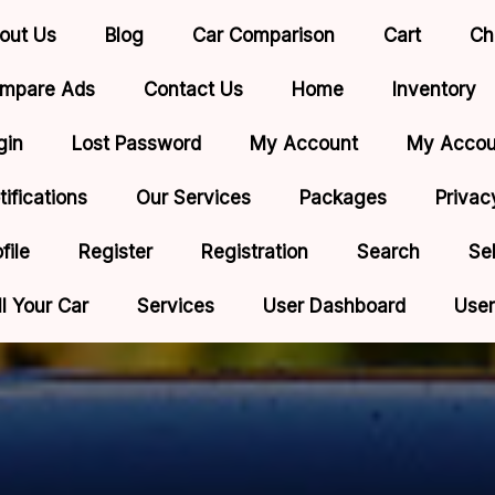
out Us
Blog
Car Comparison
Cart
Ch
mpare Ads
Contact Us
Home
Inventory
gin
Lost Password
My Account
My Accou
tifications
Our Services
Packages
Privac
file
Register
Registration
Search
Sel
ll Your Car
Services
User Dashboard
User