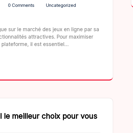
0 Comments
Uncategorized
tionnalités attractives. Pour maximiser
plateforme, il est essentiel…
l le meilleur choix pour vous