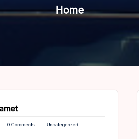
Home
 amet
0 Comments
Uncategorized