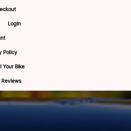
eckout
Login
nt
y Policy
l Your Bike
 Reviews