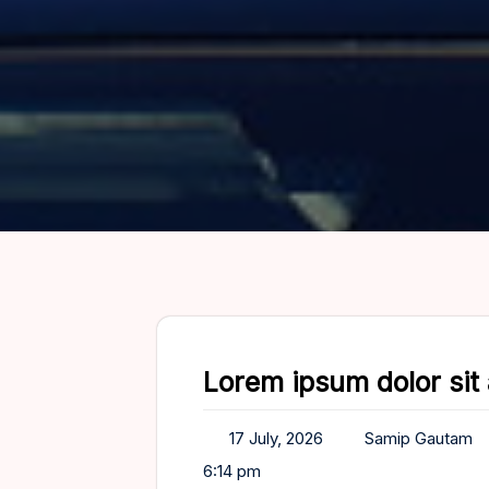
Lorem ipsum dolor sit
17 July, 2026
Samip Gautam
6:14 pm