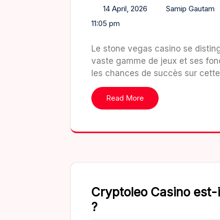
14 April, 2026
Samip Gautam
11:05 pm
Le stone vegas casino se distingue sur le marché des jeux en ligne par sa
vaste gamme de jeux et ses fonc
les chances de succès sur cette 
Read More
Cryptoleo Casino est-i
?