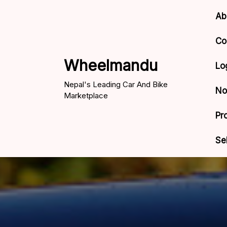
Skip
Ab
to
content
Co
Wheelmandu
Lo
Nepal's Leading Car And Bike
No
Marketplace
Pro
Se