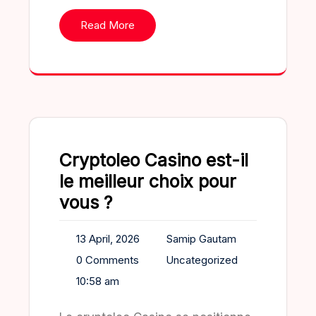
Read More
Cryptoleo Casino est-il
le meilleur choix pour
vous ?
13 April, 2026
Samip Gautam
0 Comments
Uncategorized
10:58 am