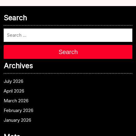
Search
Search
Archives
July 2026
April 2026
March 2026
February 2026
January 2026