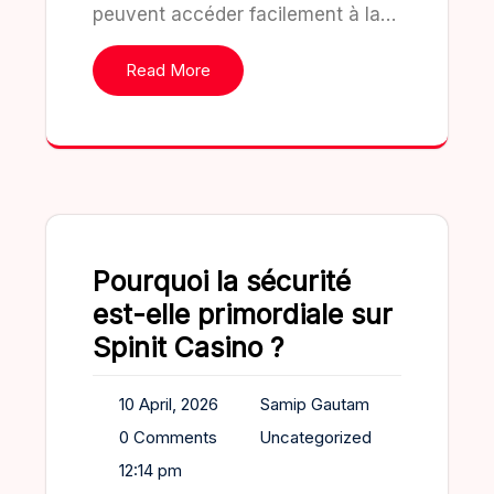
peuvent accéder facilement à la…
Read More
Pourquoi la sécurité
est-elle primordiale sur
Spinit Casino ?
10 April, 2026
Samip Gautam
0 Comments
Uncategorized
12:14 pm