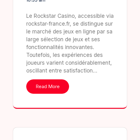
Le Rockstar Casino, accessible via
rockstar-france.fr, se distingue sur
le marché des jeux en ligne par sa
large sélection de jeux et ses
fonctionnalités innovantes.
Toutefois, les expériences des
joueurs varient considérablement,
oscillant entre satisfaction…
Read More