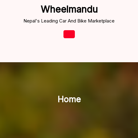
Skip
Wheelmandu
to
content
Nepal's Leading Car And Bike Marketplace
Open
Button
Home