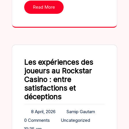
Read More
Les expériences des
joueurs au Rockstar
Casino : entre
satisfactions et
déceptions
8 April, 2026
Samip Gautam
0 Comments
Uncategorized
10:35 am