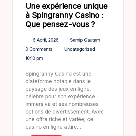
Une expérience unique
à Spingranny Casino :
Que pensez-vous ?
6 April, 2026
Samip Gautam
0 Comments
Uncategorized
10:10 pm
Spingranny Casino est une
plateforme notable dans le
paysage des jeux en ligne,
célèbre pour son expérience
immersive et ses nombreuses
options de divertissement. Avec
une offre riche et variée, ce
casino en ligne attire…