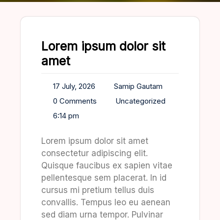
Lorem ipsum dolor sit
amet
17 July, 2026
Samip Gautam
0 Comments
Uncategorized
6:14 pm
Lorem ipsum dolor sit amet
consectetur adipiscing elit.
Quisque faucibus ex sapien vitae
pellentesque sem placerat. In id
cursus mi pretium tellus duis
convallis. Tempus leo eu aenean
sed diam urna tempor. Pulvinar