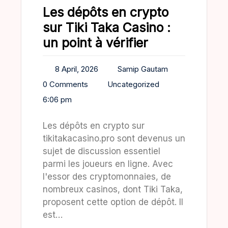
Les dépôts en crypto
sur Tiki Taka Casino :
un point à vérifier
8 April, 2026
Samip Gautam
0 Comments
Uncategorized
6:06 pm
Les dépôts en crypto sur
tikitakacasino.pro sont devenus un
sujet de discussion essentiel
parmi les joueurs en ligne. Avec
l'essor des cryptomonnaies, de
nombreux casinos, dont Tiki Taka,
proposent cette option de dépôt. Il
est…