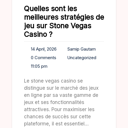
Quelles sont les
meilleures stratégies de
jeu sur Stone Vegas
Casino ?
14 April, 2026
Samip Gautam
0 Comments
Uncategorized
11:05 pm
Le stone vegas casino se
distingue sur le marché des jeux
en ligne par sa vaste gamme de
jeux et ses fonctionnalités
attractives. Pour maximiser les
chances de succès sur cette
plateforme, il est essentiel…