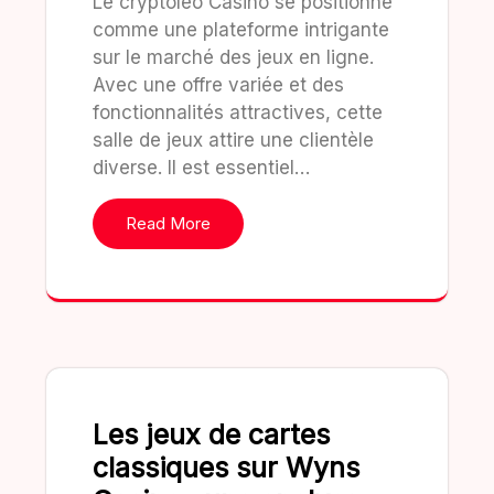
Le cryptoleo Casino se positionne
comme une plateforme intrigante
sur le marché des jeux en ligne.
Avec une offre variée et des
fonctionnalités attractives, cette
salle de jeux attire une clientèle
diverse. Il est essentiel…
Read More
Les jeux de cartes
classiques sur Wyns