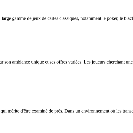
sa large gamme de jeux de cartes classiques, notamment le poker, le bla