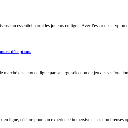
ons et déceptions