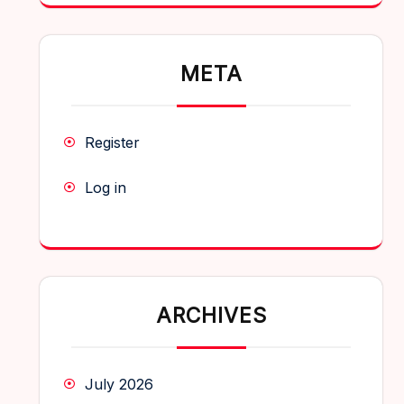
META
Register
Log in
ARCHIVES
July 2026