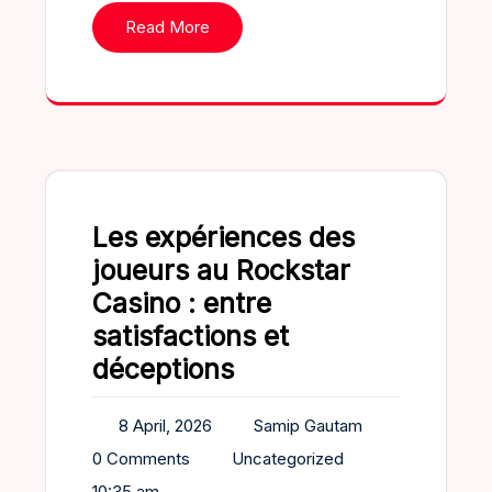
Read More
Les expériences des
joueurs au Rockstar
Casino : entre
satisfactions et
déceptions
8 April, 2026
Samip Gautam
0 Comments
Uncategorized
10:35 am