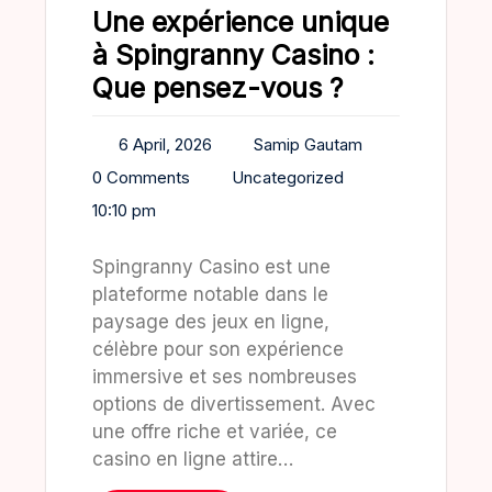
Une expérience unique
à Spingranny Casino :
Que pensez-vous ?
6 April, 2026
Samip Gautam
0 Comments
Uncategorized
10:10 pm
Spingranny Casino est une
plateforme notable dans le
paysage des jeux en ligne,
célèbre pour son expérience
immersive et ses nombreuses
options de divertissement. Avec
une offre riche et variée, ce
casino en ligne attire…