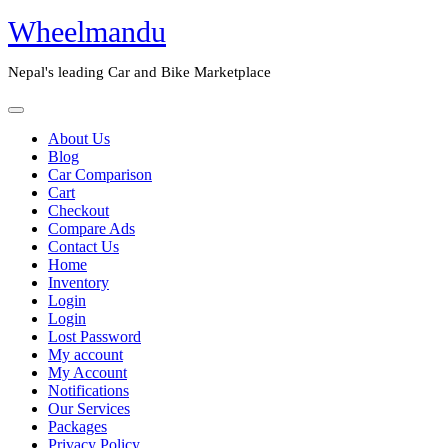
Skip
Wheelmandu
to
content
Nepal's leading Car and Bike Marketplace
Open
Button
Close
About Us
Button
Blog
Car Comparison
Cart
Checkout
Compare Ads
Contact Us
Home
Inventory
Login
Login
Lost Password
My account
My Account
Notifications
Our Services
Packages
Privacy Policy