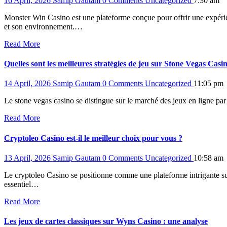
16 April, 2026
Samip Gautam
0 Comments
Uncategorized
7:30 am
Monster Win Casino est une plateforme conçue pour offrir une expérience de jeu unique et enrichissante. Pour optimiser votre expérience de jeu sur monster win, il est essentiel de comprendre ses fonctionnalités
et son environnement.…
Read More
Quelles sont les meilleures stratégies de jeu sur Stone Vegas Casi
14 April, 2026
Samip Gautam
0 Comments
Uncategorized
11:05 pm
Le stone vegas casino se distingue sur le marché des jeux en ligne par
Read More
Cryptoleo Casino est-il le meilleur choix pour vous ?
13 April, 2026
Samip Gautam
0 Comments
Uncategorized
10:58 am
Le cryptoleo Casino se positionne comme une plateforme intrigante sur le marché des jeux en ligne. Avec une offre variée et des fonctionnalités attractives, cette salle de jeux attire une clientèle diverse. Il est
essentiel…
Read More
Les jeux de cartes classiques sur Wyns Casino : une analyse