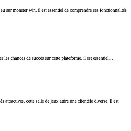
er les chances de succès sur cette plateforme, il est essentiel…