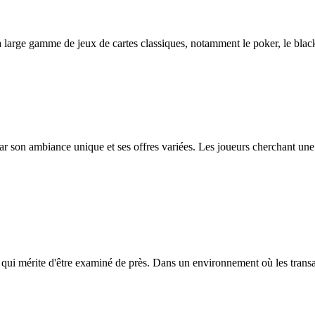
sa large gamme de jeux de cartes classiques, notamment le poker, le bla