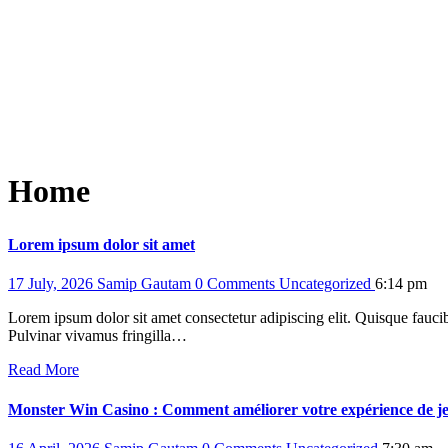
Home
Lorem ipsum dolor sit amet
17 July, 2026
Samip Gautam
0 Comments
Uncategorized
6:14 pm
Lorem ipsum dolor sit amet consectetur adipiscing elit. Quisque faucibus ex sapien vitae pellentesque sem placerat. In id cursus mi pretium tellus duis convallis. Tempus leo eu aenean sed diam urna tempor.
Pulvinar vivamus fringilla…
Read More
Monster Win Casino : Comment améliorer votre expérience de j