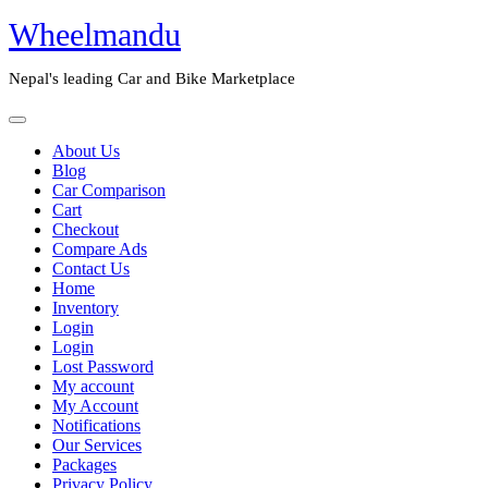
Skip
Wheelmandu
to
content
Nepal's leading Car and Bike Marketplace
Open
Button
Close
About Us
Button
Blog
Car Comparison
Cart
Checkout
Compare Ads
Contact Us
Home
Inventory
Login
Login
Lost Password
My account
My Account
Notifications
Our Services
Packages
Privacy Policy