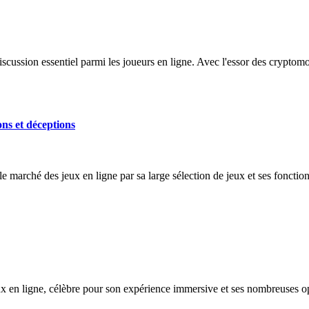
ons et déceptions