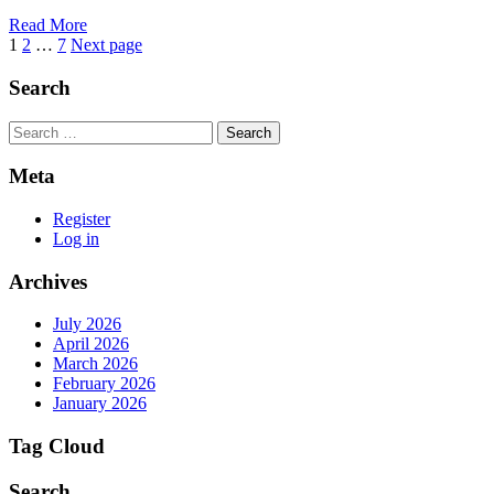
Read More
Posts
Page
Page
Page
1
2
…
7
Next page
pagination
Search
Search
Meta
Register
Log in
Archives
July 2026
April 2026
March 2026
February 2026
January 2026
Tag Cloud
Search