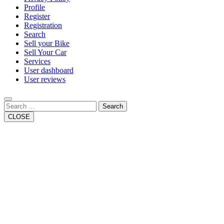
Profile
Register
Registration
Search
Sell your Bike
Sell Your Car
Services
User dashboard
User reviews
Search
CLOSE