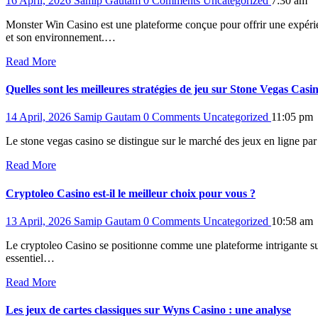
16 April, 2026
Samip Gautam
0 Comments
Uncategorized
7:30 am
Monster Win Casino est une plateforme conçue pour offrir une expérience de jeu unique et enrichissante. Pour optimiser votre expérience de jeu sur monster win, il est essentiel de comprendre ses fonctionnalités
et son environnement.…
Read More
Quelles sont les meilleures stratégies de jeu sur Stone Vegas Casi
14 April, 2026
Samip Gautam
0 Comments
Uncategorized
11:05 pm
Le stone vegas casino se distingue sur le marché des jeux en ligne par
Read More
Cryptoleo Casino est-il le meilleur choix pour vous ?
13 April, 2026
Samip Gautam
0 Comments
Uncategorized
10:58 am
Le cryptoleo Casino se positionne comme une plateforme intrigante sur le marché des jeux en ligne. Avec une offre variée et des fonctionnalités attractives, cette salle de jeux attire une clientèle diverse. Il est
essentiel…
Read More
Les jeux de cartes classiques sur Wyns Casino : une analyse