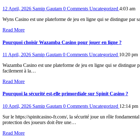
12 April, 2026
Samip Gautam
0 Comments
Uncategorized
4:03 am
Wyns Casino est une plateforme de jeu en ligne qui se distingue par 
Read More
Pourquoi choisir Wazamba Casino pour jouer en ligne ?
11 April, 2026
Samip Gautam
0 Comments
Uncategorized
10:20 pm
Wazamba Casino est une plateforme de jeu en ligne qui se distingue par son ambiance unique et ses offres variées. Les joueurs cherchant une expérience immersive et riche en opportunités peuvent accéder
facilement à la…
Read More
Pourquoi la sécurité est-elle primordiale sur Spinit Casino ?
10 April, 2026
Samip Gautam
0 Comments
Uncategorized
12:14 pm
Sur le https://spinitcasino-fr.com/, la sécurité joue un rôle fondamental qui mérite d'être examiné de près. Dans un environnement où les transactions financières et les données personnelles sont manipulées, la
protection des joueurs doit être une…
Read More