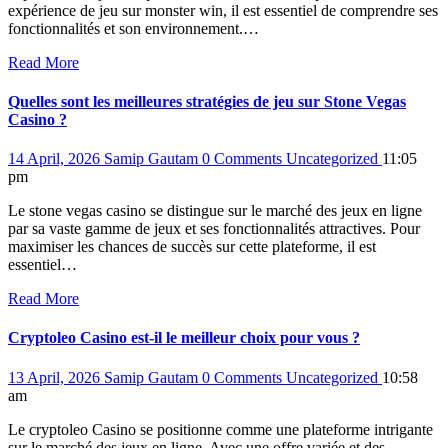
expérience de jeu sur monster win, il est essentiel de comprendre ses
fonctionnalités et son environnement.…
Read More
Quelles sont les meilleures stratégies de jeu sur Stone Vegas
Casino ?
14 April, 2026
Samip Gautam
0 Comments
Uncategorized
11:05
pm
Le stone vegas casino se distingue sur le marché des jeux en ligne
par sa vaste gamme de jeux et ses fonctionnalités attractives. Pour
maximiser les chances de succès sur cette plateforme, il est
essentiel…
Read More
Cryptoleo Casino est-il le meilleur choix pour vous ?
13 April, 2026
Samip Gautam
0 Comments
Uncategorized
10:58
am
Le cryptoleo Casino se positionne comme une plateforme intrigante
sur le marché des jeux en ligne. Avec une offre variée et des