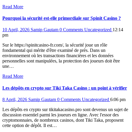
Read More
Pourquoi la sécurité est-elle primordiale sur Spinit Casino ?
10 April, 2026
Samip Gautam
0 Comments
Uncategorized
12:14
pm
Sur le https://spinitcasino-fr.com/, la sécurité joue un rôle
fondamental qui mérite d'être examiné de près. Dans un
environnement où les transactions financières et les données
personnelles sont manipulées, la protection des joueurs doit être
une…
Read More
Les dépôts en crypto sur Tiki Taka Casino : un point à vérifier
8 April, 2026
Samip Gautam
0 Comments
Uncategorized
6:06 pm
Les dépôts en crypto sur tikitakacasino.pro sont devenus un sujet de
discussion essentiel parmi les joueurs en ligne. Avec l'essor des
cryptomonnaies, de nombreux casinos, dont Tiki Taka, proposent
cette option de dépôt. Il est…