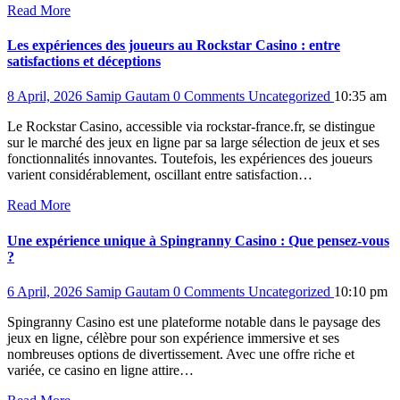
Read More
Les expériences des joueurs au Rockstar Casino : entre
satisfactions et déceptions
8 April, 2026
Samip Gautam
0 Comments
Uncategorized
10:35 am
Le Rockstar Casino, accessible via rockstar-france.fr, se distingue
sur le marché des jeux en ligne par sa large sélection de jeux et ses
fonctionnalités innovantes. Toutefois, les expériences des joueurs
varient considérablement, oscillant entre satisfaction…
Read More
Une expérience unique à Spingranny Casino : Que pensez-vous
?
6 April, 2026
Samip Gautam
0 Comments
Uncategorized
10:10 pm
Spingranny Casino est une plateforme notable dans le paysage des
jeux en ligne, célèbre pour son expérience immersive et ses
nombreuses options de divertissement. Avec une offre riche et
variée, ce casino en ligne attire…