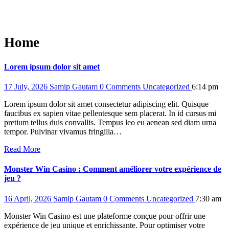
Home
Lorem ipsum dolor sit amet
17 July, 2026
Samip Gautam
0 Comments
Uncategorized
6:14 pm
Lorem ipsum dolor sit amet consectetur adipiscing elit. Quisque
faucibus ex sapien vitae pellentesque sem placerat. In id cursus mi
pretium tellus duis convallis. Tempus leo eu aenean sed diam urna
tempor. Pulvinar vivamus fringilla…
Read More
Monster Win Casino : Comment améliorer votre expérience de
jeu ?
16 April, 2026
Samip Gautam
0 Comments
Uncategorized
7:30 am
Monster Win Casino est une plateforme conçue pour offrir une
expérience de jeu unique et enrichissante. Pour optimiser votre