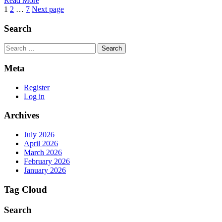
Read More
Posts
Page
Page
Page
1
2
…
7
Next page
pagination
Search
Search
Meta
Register
Log in
Archives
July 2026
April 2026
March 2026
February 2026
January 2026
Tag Cloud
Search