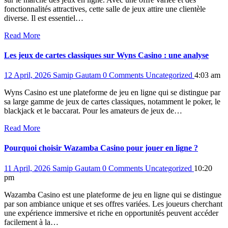
fonctionnalités attractives, cette salle de jeux attire une clientèle
diverse. Il est essentiel…
Read More
Les jeux de cartes classiques sur Wyns Casino : une analyse
12 April, 2026
Samip Gautam
0 Comments
Uncategorized
4:03 am
Wyns Casino est une plateforme de jeu en ligne qui se distingue par
sa large gamme de jeux de cartes classiques, notamment le poker, le
blackjack et le baccarat. Pour les amateurs de jeux de…
Read More
Pourquoi choisir Wazamba Casino pour jouer en ligne ?
11 April, 2026
Samip Gautam
0 Comments
Uncategorized
10:20
pm
Wazamba Casino est une plateforme de jeu en ligne qui se distingue
par son ambiance unique et ses offres variées. Les joueurs cherchant
une expérience immersive et riche en opportunités peuvent accéder
facilement à la…