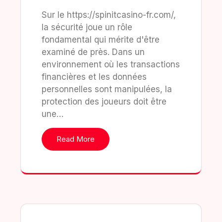
Sur le https://spinitcasino-fr.com/,
la sécurité joue un rôle
fondamental qui mérite d'être
examiné de près. Dans un
environnement où les transactions
financières et les données
personnelles sont manipulées, la
protection des joueurs doit être
une…
Read More