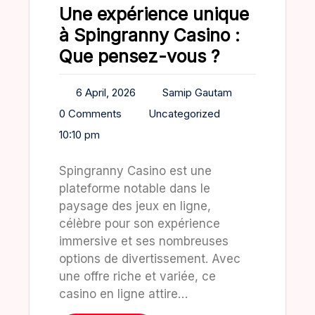
Une expérience unique
à Spingranny Casino :
Que pensez-vous ?
6 April, 2026
Samip Gautam
0 Comments
Uncategorized
10:10 pm
Spingranny Casino est une
plateforme notable dans le
paysage des jeux en ligne,
célèbre pour son expérience
immersive et ses nombreuses
options de divertissement. Avec
une offre riche et variée, ce
casino en ligne attire…