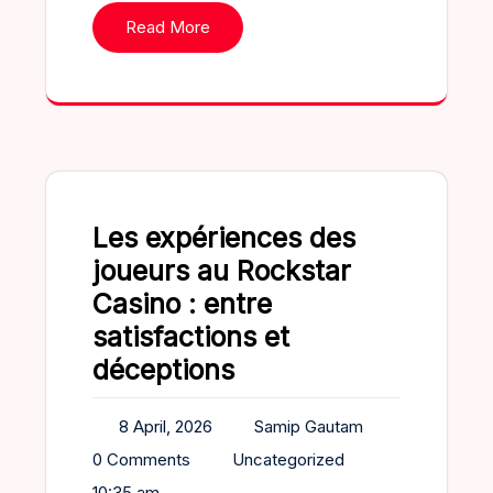
Read More
Les expériences des
joueurs au Rockstar
Casino : entre
satisfactions et
déceptions
8 April, 2026
Samip Gautam
0 Comments
Uncategorized
10:35 am