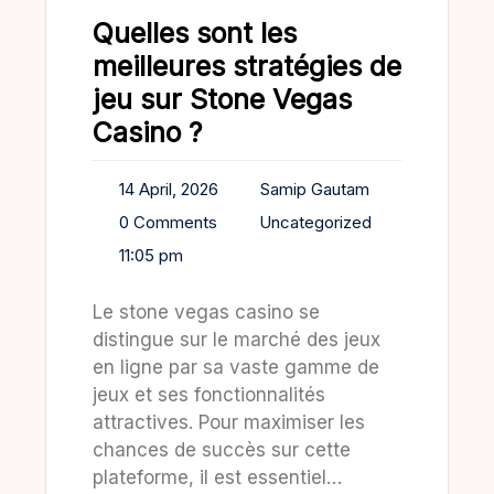
Quelles sont les
meilleures stratégies de
jeu sur Stone Vegas
Casino ?
14 April, 2026
Samip Gautam
0 Comments
Uncategorized
11:05 pm
Le stone vegas casino se
distingue sur le marché des jeux
en ligne par sa vaste gamme de
jeux et ses fonctionnalités
attractives. Pour maximiser les
chances de succès sur cette
plateforme, il est essentiel…