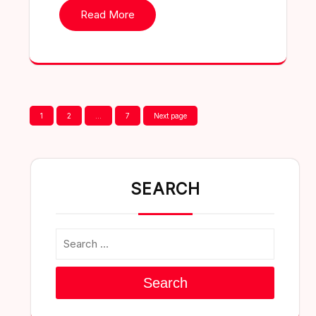
Read More
Posts
Page
Page
Page
1
2
…
7
Next page
pagination
SEARCH
Search