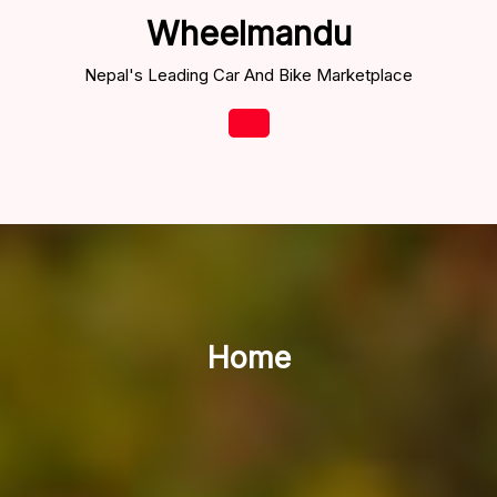
Skip
Wheelmandu
to
content
Nepal's Leading Car And Bike Marketplace
Open
Button
Home