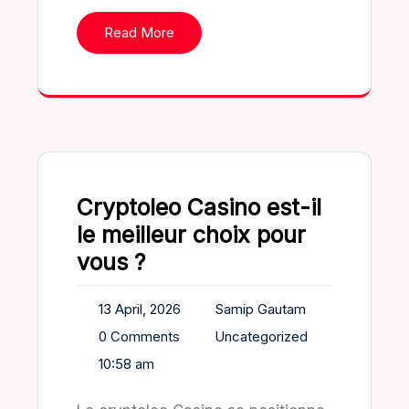
Read More
Cryptoleo Casino est-il
le meilleur choix pour
vous ?
13 April, 2026
Samip Gautam
0 Comments
Uncategorized
10:58 am