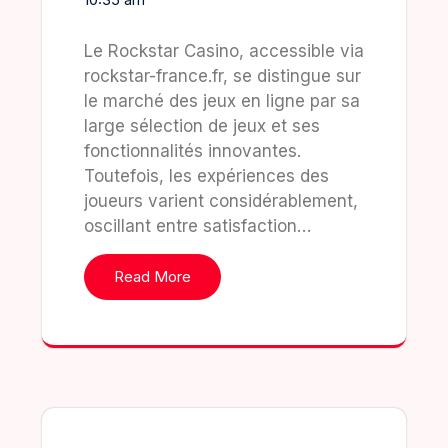
Le Rockstar Casino, accessible via
rockstar-france.fr, se distingue sur
le marché des jeux en ligne par sa
large sélection de jeux et ses
fonctionnalités innovantes.
Toutefois, les expériences des
joueurs varient considérablement,
oscillant entre satisfaction…
Read More