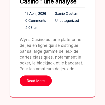
Casino : une analyse
12 April, 2026
Samip Gautam
0 Comments
Uncategorized
4:03 am
Wyns Casino est une plateforme
de jeu en ligne qui se distingue
par sa large gamme de jeux de
cartes classiques, notamment le
poker, le blackjack et le baccarat.
Pour les amateurs de jeux de…
Read More