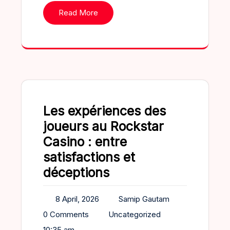
Read More
Les expériences des
joueurs au Rockstar
Casino : entre
satisfactions et
déceptions
8 April, 2026
Samip Gautam
0 Comments
Uncategorized
10:35 am