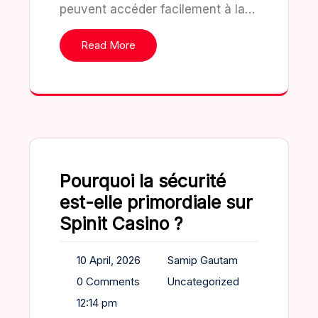
peuvent accéder facilement à la…
Read More
Pourquoi la sécurité
est-elle primordiale sur
Spinit Casino ?
10 April, 2026
Samip Gautam
0 Comments
Uncategorized
12:14 pm