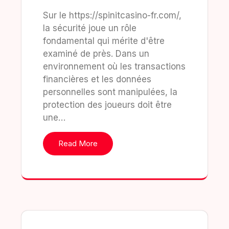
Sur le https://spinitcasino-fr.com/,
la sécurité joue un rôle
fondamental qui mérite d'être
examiné de près. Dans un
environnement où les transactions
financières et les données
personnelles sont manipulées, la
protection des joueurs doit être
une…
Read More