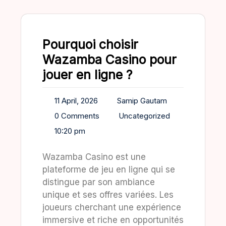
Pourquoi choisir
Wazamba Casino pour
jouer en ligne ?
11 April, 2026
Samip Gautam
0 Comments
Uncategorized
10:20 pm
Wazamba Casino est une
plateforme de jeu en ligne qui se
distingue par son ambiance
unique et ses offres variées. Les
joueurs cherchant une expérience
immersive et riche en opportunités