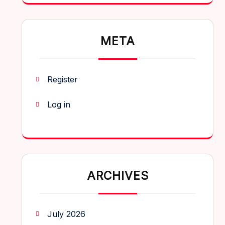
META
Register
Log in
ARCHIVES
July 2026