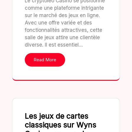
Le cryptoleo Casino se positionne
comme une plateforme intrigante
sur le marché des jeux en ligne.
Avec une offre variée et des
fonctionnalités attractives, cette
salle de jeux attire une clientèle
diverse. Il est essentiel…
Read More
Les jeux de cartes
classiques sur Wyns