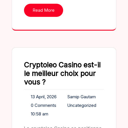
Read More
Cryptoleo Casino est-il
le meilleur choix pour
vous ?
13 April, 2026
Samip Gautam
0 Comments
Uncategorized
10:58 am