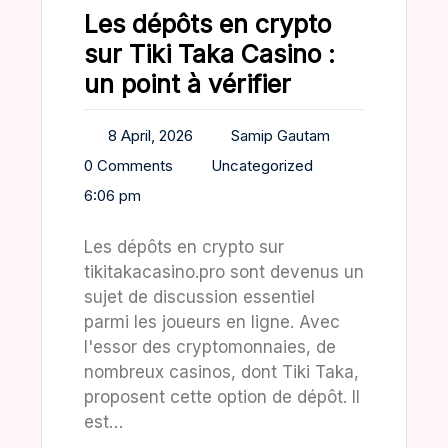
Les dépôts en crypto
sur Tiki Taka Casino :
un point à vérifier
8 April, 2026
Samip Gautam
0 Comments
Uncategorized
6:06 pm
Les dépôts en crypto sur
tikitakacasino.pro sont devenus un
sujet de discussion essentiel
parmi les joueurs en ligne. Avec
l'essor des cryptomonnaies, de
nombreux casinos, dont Tiki Taka,
proposent cette option de dépôt. Il
est…