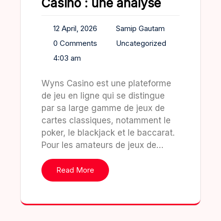
Casino : une analyse
12 April, 2026
Samip Gautam
0 Comments
Uncategorized
4:03 am
Wyns Casino est une plateforme
de jeu en ligne qui se distingue
par sa large gamme de jeux de
cartes classiques, notamment le
poker, le blackjack et le baccarat.
Pour les amateurs de jeux de…
Read More