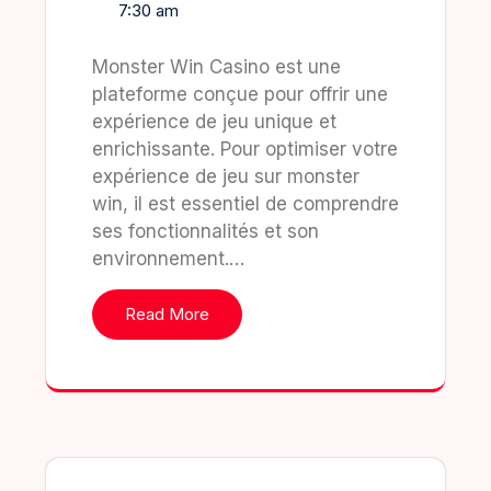
7:30 am
Monster Win Casino est une
plateforme conçue pour offrir une
expérience de jeu unique et
enrichissante. Pour optimiser votre
expérience de jeu sur monster
win, il est essentiel de comprendre
ses fonctionnalités et son
environnement.…
Read More