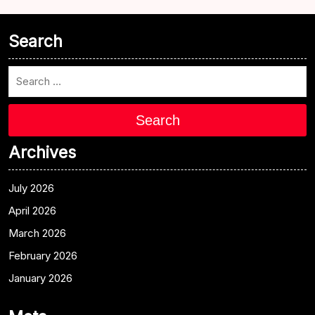
Search
Search
Archives
July 2026
April 2026
March 2026
February 2026
January 2026