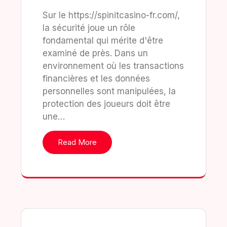
Sur le https://spinitcasino-fr.com/,
la sécurité joue un rôle
fondamental qui mérite d'être
examiné de près. Dans un
environnement où les transactions
financières et les données
personnelles sont manipulées, la
protection des joueurs doit être
une…
Read More