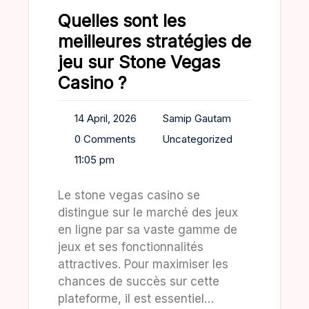
Quelles sont les
meilleures stratégies de
jeu sur Stone Vegas
Casino ?
14 April, 2026
Samip Gautam
0 Comments
Uncategorized
11:05 pm
Le stone vegas casino se
distingue sur le marché des jeux
en ligne par sa vaste gamme de
jeux et ses fonctionnalités
attractives. Pour maximiser les
chances de succès sur cette
plateforme, il est essentiel…