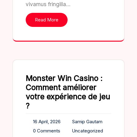
vivamus fringilla…
Read More
Monster Win Casino :
Comment améliorer
votre expérience de jeu
?
16 April, 2026
Samip Gautam
0 Comments
Uncategorized