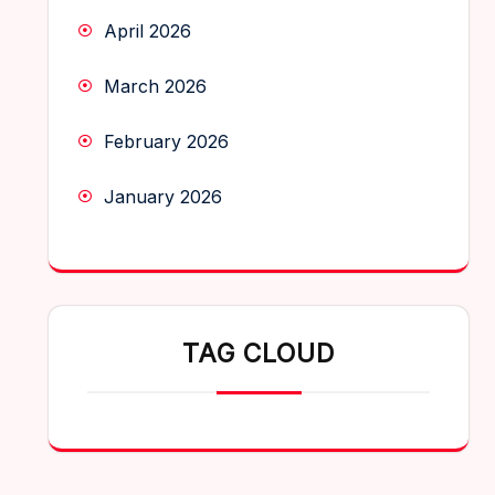
April 2026
March 2026
February 2026
January 2026
TAG CLOUD