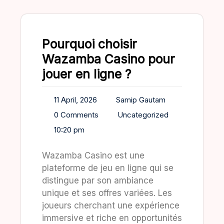
Pourquoi choisir
Wazamba Casino pour
jouer en ligne ?
11 April, 2026
Samip Gautam
0 Comments
Uncategorized
10:20 pm
Wazamba Casino est une
plateforme de jeu en ligne qui se
distingue par son ambiance
unique et ses offres variées. Les
joueurs cherchant une expérience
immersive et riche en opportunités