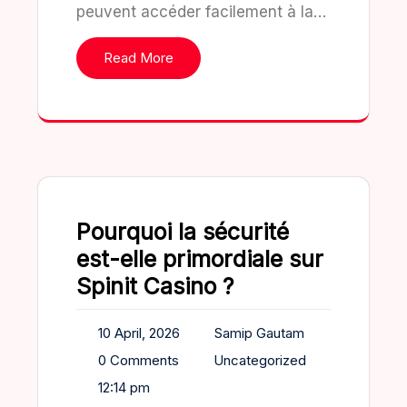
peuvent accéder facilement à la…
Read More
Pourquoi la sécurité
est-elle primordiale sur
Spinit Casino ?
10 April, 2026
Samip Gautam
0 Comments
Uncategorized
12:14 pm