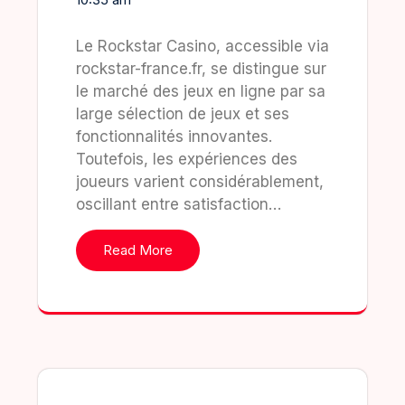
Le Rockstar Casino, accessible via
rockstar-france.fr, se distingue sur
le marché des jeux en ligne par sa
large sélection de jeux et ses
fonctionnalités innovantes.
Toutefois, les expériences des
joueurs varient considérablement,
oscillant entre satisfaction…
Read More