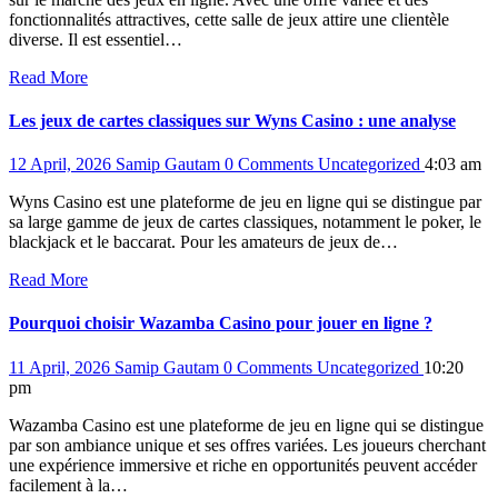
fonctionnalités attractives, cette salle de jeux attire une clientèle
diverse. Il est essentiel…
Read More
Les jeux de cartes classiques sur Wyns Casino : une analyse
12 April, 2026
Samip Gautam
0 Comments
Uncategorized
4:03 am
Wyns Casino est une plateforme de jeu en ligne qui se distingue par
sa large gamme de jeux de cartes classiques, notamment le poker, le
blackjack et le baccarat. Pour les amateurs de jeux de…
Read More
Pourquoi choisir Wazamba Casino pour jouer en ligne ?
11 April, 2026
Samip Gautam
0 Comments
Uncategorized
10:20
pm
Wazamba Casino est une plateforme de jeu en ligne qui se distingue
par son ambiance unique et ses offres variées. Les joueurs cherchant
une expérience immersive et riche en opportunités peuvent accéder
facilement à la…