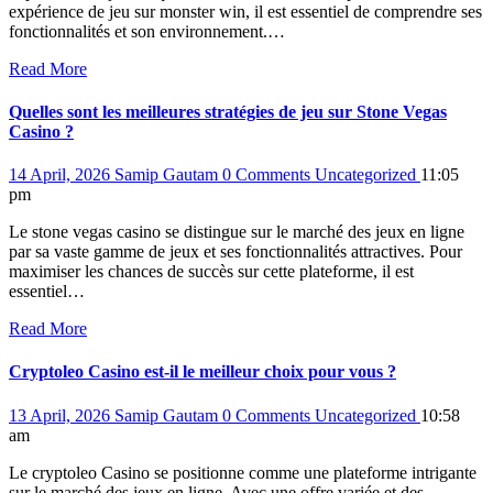
expérience de jeu sur monster win, il est essentiel de comprendre ses
fonctionnalités et son environnement.…
Read More
Quelles sont les meilleures stratégies de jeu sur Stone Vegas
Casino ?
14 April, 2026
Samip Gautam
0 Comments
Uncategorized
11:05
pm
Le stone vegas casino se distingue sur le marché des jeux en ligne
par sa vaste gamme de jeux et ses fonctionnalités attractives. Pour
maximiser les chances de succès sur cette plateforme, il est
essentiel…
Read More
Cryptoleo Casino est-il le meilleur choix pour vous ?
13 April, 2026
Samip Gautam
0 Comments
Uncategorized
10:58
am
Le cryptoleo Casino se positionne comme une plateforme intrigante
sur le marché des jeux en ligne. Avec une offre variée et des