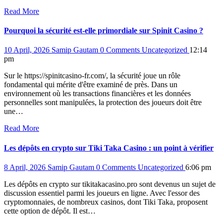
Read More
Pourquoi la sécurité est-elle primordiale sur Spinit Casino ?
10 April, 2026
Samip Gautam
0 Comments
Uncategorized
12:14
pm
Sur le https://spinitcasino-fr.com/, la sécurité joue un rôle
fondamental qui mérite d'être examiné de près. Dans un
environnement où les transactions financières et les données
personnelles sont manipulées, la protection des joueurs doit être
une…
Read More
Les dépôts en crypto sur Tiki Taka Casino : un point à vérifier
8 April, 2026
Samip Gautam
0 Comments
Uncategorized
6:06 pm
Les dépôts en crypto sur tikitakacasino.pro sont devenus un sujet de
discussion essentiel parmi les joueurs en ligne. Avec l'essor des
cryptomonnaies, de nombreux casinos, dont Tiki Taka, proposent
cette option de dépôt. Il est…