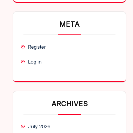
META
Register
Log in
ARCHIVES
July 2026