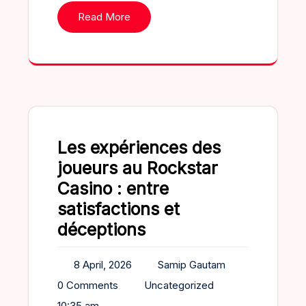
Read More
Les expériences des
joueurs au Rockstar
Casino : entre
satisfactions et
déceptions
8 April, 2026
Samip Gautam
0 Comments
Uncategorized
10:35 am