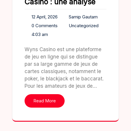
Casino : une analyse
12 April, 2026
Samip Gautam
0 Comments
Uncategorized
4:03 am
Wyns Casino est une plateforme
de jeu en ligne qui se distingue
par sa large gamme de jeux de
cartes classiques, notamment le
poker, le blackjack et le baccarat.
Pour les amateurs de jeux de…
Read More