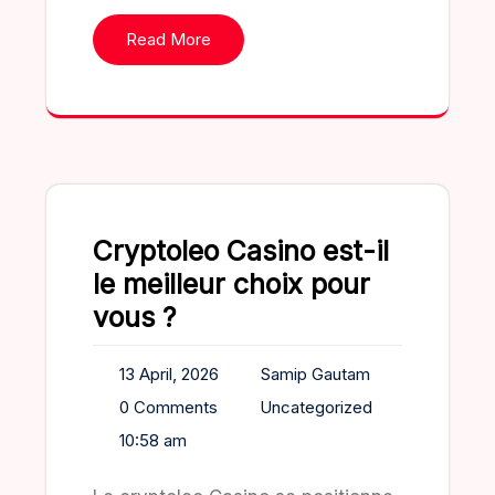
Read More
Cryptoleo Casino est-il
le meilleur choix pour
vous ?
13 April, 2026
Samip Gautam
0 Comments
Uncategorized
10:58 am