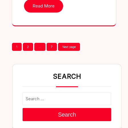
Read More
Posts
Page
Page
Page
1
2
…
7
Next page
pagination
SEARCH
Search