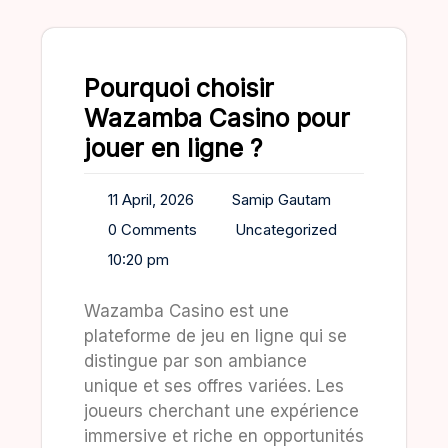
Pourquoi choisir
Wazamba Casino pour
jouer en ligne ?
11 April, 2026
Samip Gautam
0 Comments
Uncategorized
10:20 pm
Wazamba Casino est une
plateforme de jeu en ligne qui se
distingue par son ambiance
unique et ses offres variées. Les
joueurs cherchant une expérience
immersive et riche en opportunités