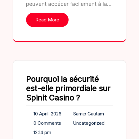
peuvent accéder facilement à la…
Read More
Pourquoi la sécurité
est-elle primordiale sur
Spinit Casino ?
10 April, 2026
Samip Gautam
0 Comments
Uncategorized
12:14 pm