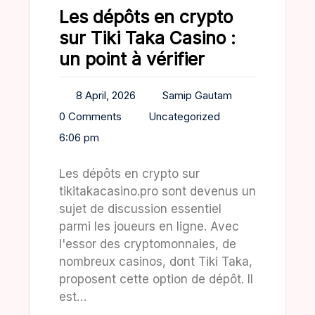
Les dépôts en crypto
sur Tiki Taka Casino :
un point à vérifier
8 April, 2026
Samip Gautam
0 Comments
Uncategorized
6:06 pm
Les dépôts en crypto sur
tikitakacasino.pro sont devenus un
sujet de discussion essentiel
parmi les joueurs en ligne. Avec
l'essor des cryptomonnaies, de
nombreux casinos, dont Tiki Taka,
proposent cette option de dépôt. Il
est…