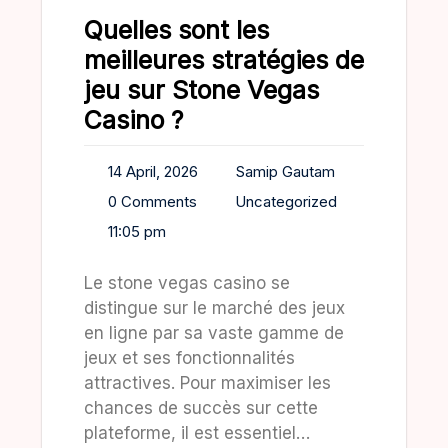
Quelles sont les
meilleures stratégies de
jeu sur Stone Vegas
Casino ?
14 April, 2026
Samip Gautam
0 Comments
Uncategorized
11:05 pm
Le stone vegas casino se
distingue sur le marché des jeux
en ligne par sa vaste gamme de
jeux et ses fonctionnalités
attractives. Pour maximiser les
chances de succès sur cette
plateforme, il est essentiel…