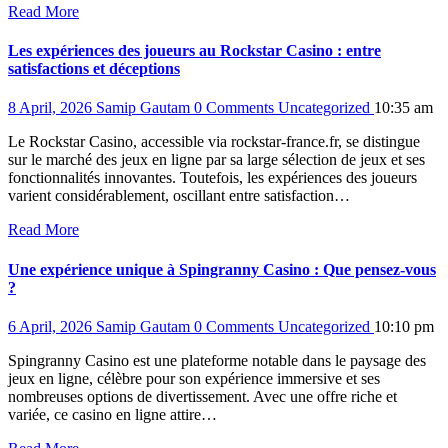
Read More
Les expériences des joueurs au Rockstar Casino : entre
satisfactions et déceptions
8 April, 2026
Samip Gautam
0 Comments
Uncategorized
10:35 am
Le Rockstar Casino, accessible via rockstar-france.fr, se distingue
sur le marché des jeux en ligne par sa large sélection de jeux et ses
fonctionnalités innovantes. Toutefois, les expériences des joueurs
varient considérablement, oscillant entre satisfaction…
Read More
Une expérience unique à Spingranny Casino : Que pensez-vous
?
6 April, 2026
Samip Gautam
0 Comments
Uncategorized
10:10 pm
Spingranny Casino est une plateforme notable dans le paysage des
jeux en ligne, célèbre pour son expérience immersive et ses
nombreuses options de divertissement. Avec une offre riche et
variée, ce casino en ligne attire…