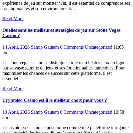
expérience de jeu sur monster win, il est essentiel de comprendre ses
fonctionnalités et son environnement.…
Read More
Quelles sont les meilleures stratégies de jeu sur Stone Vegas
Casino ?
14 April, 2026
Samip Gautam
0 Comments
Uncategorized
11:05
pm
Le stone vegas casino se distingue sur le marché des jeux en ligne
par sa vaste gamme de jeux et ses fonctionnalités attractives. Pour
maximiser les chances de succès sur cette plateforme, il est
essentiel…
Read More
Cryptoleo Casino est-il le meilleur choix pour vous ?
13 April, 2026
Samip Gautam
0 Comments
Uncategorized
10:58
am
Le cryptoleo Casino se positionne comme une plateforme intrigante
sur le marché des jeux en ligne. Avec une offre variée et des