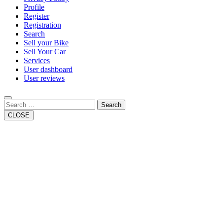
Profile
Register
Registration
Search
Sell your Bike
Sell Your Car
Services
User dashboard
User reviews
Search
CLOSE