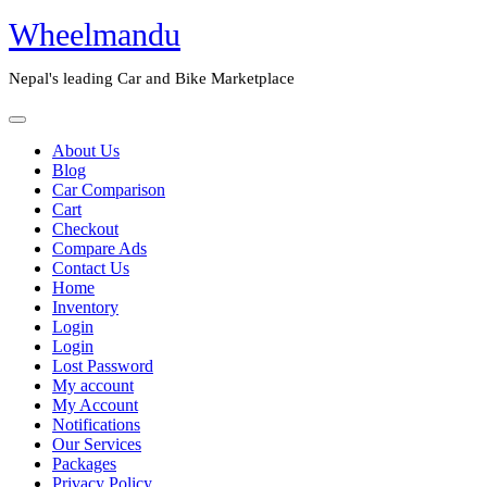
Skip
Wheelmandu
to
content
Nepal's leading Car and Bike Marketplace
Open
Button
Close
About Us
Button
Blog
Car Comparison
Cart
Checkout
Compare Ads
Contact Us
Home
Inventory
Login
Login
Lost Password
My account
My Account
Notifications
Our Services
Packages
Privacy Policy