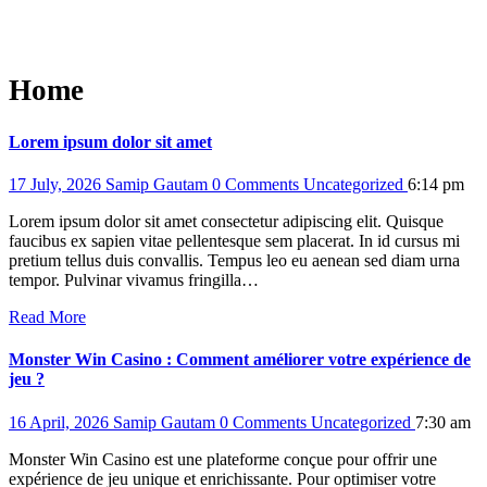
Home
Lorem ipsum dolor sit amet
17 July, 2026
Samip Gautam
0 Comments
Uncategorized
6:14 pm
Lorem ipsum dolor sit amet consectetur adipiscing elit. Quisque
faucibus ex sapien vitae pellentesque sem placerat. In id cursus mi
pretium tellus duis convallis. Tempus leo eu aenean sed diam urna
tempor. Pulvinar vivamus fringilla…
Read More
Monster Win Casino : Comment améliorer votre expérience de
jeu ?
16 April, 2026
Samip Gautam
0 Comments
Uncategorized
7:30 am
Monster Win Casino est une plateforme conçue pour offrir une
expérience de jeu unique et enrichissante. Pour optimiser votre