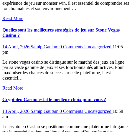
expérience de jeu sur monster win, il est essentiel de comprendre ses
fonctionnalités et son environnement.…
Read More
Quelles sont les meilleures stratégies de jeu sur Stone Vegas
Casino ?
14 April, 2026
Samip Gautam
0 Comments
Uncategorized
11:05
pm
Le stone vegas casino se distingue sur le marché des jeux en ligne
par sa vaste gamme de jeux et ses fonctionnalités attractives. Pour
maximiser les chances de succès sur cette plateforme, il est
essentiel…
Read More
Cryptoleo Casino est-il le meilleur choix pour vous ?
13 April, 2026
Samip Gautam
0 Comments
Uncategorized
10:58
am
Le cryptoleo Casino se positionne comme une plateforme intrigante
sur le marché des jeux en ligne. Avec une offre variée et des