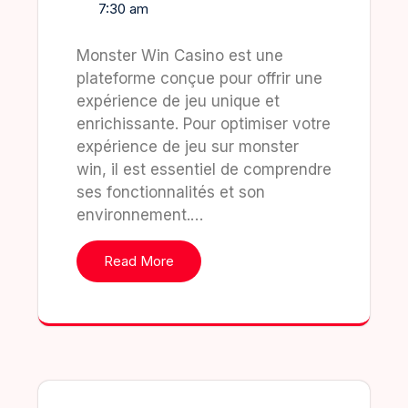
7:30 am
Monster Win Casino est une
plateforme conçue pour offrir une
expérience de jeu unique et
enrichissante. Pour optimiser votre
expérience de jeu sur monster
win, il est essentiel de comprendre
ses fonctionnalités et son
environnement.…
Read More