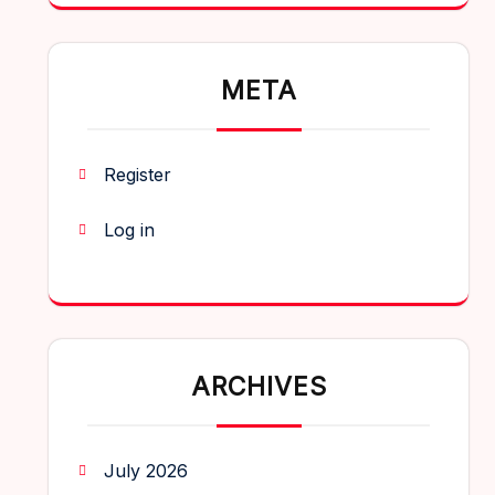
META
Register
Log in
ARCHIVES
July 2026