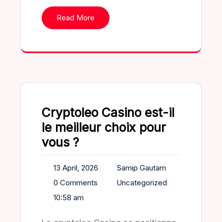
Read More
Cryptoleo Casino est-il
le meilleur choix pour
vous ?
13 April, 2026
Samip Gautam
0 Comments
Uncategorized
10:58 am