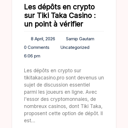
Les dépôts en crypto
sur Tiki Taka Casino :
un point à vérifier
8 April, 2026
Samip Gautam
0 Comments
Uncategorized
6:06 pm
Les dépôts en crypto sur
tikitakacasino.pro sont devenus un
sujet de discussion essentiel
parmi les joueurs en ligne. Avec
l'essor des cryptomonnaies, de
nombreux casinos, dont Tiki Taka,
proposent cette option de dépôt. Il
est…