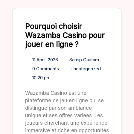
Pourquoi choisir
Wazamba Casino pour
jouer en ligne ?
11 April, 2026
Samip Gautam
0 Comments
Uncategorized
10:20 pm
Wazamba Casino est une
plateforme de jeu en ligne qui se
distingue par son ambiance
unique et ses offres variées. Les
joueurs cherchant une expérience
immersive et riche en opportunités