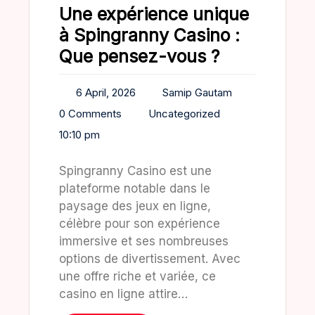
Une expérience unique
à Spingranny Casino :
Que pensez-vous ?
6 April, 2026
Samip Gautam
0 Comments
Uncategorized
10:10 pm
Spingranny Casino est une
plateforme notable dans le
paysage des jeux en ligne,
célèbre pour son expérience
immersive et ses nombreuses
options de divertissement. Avec
une offre riche et variée, ce
casino en ligne attire…