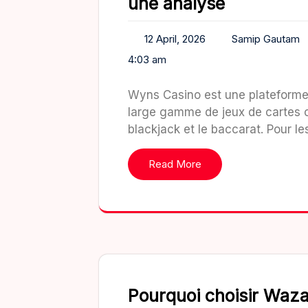
une analyse
12 April, 2026
Samip Gautam
4:03 am
Wyns Casino est une plateforme de jeu en ligne qui se distingue par sa
large gamme de jeux de cartes c
blackjack et le baccarat. Pour l
Read More
Pourquoi choisir Waz