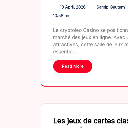
13 April, 2026
Samip Gautam
10:58 am
Le cryptoleo Casino se positionne comme une plateforme intrigante sur le
marché des jeux en ligne. Avec u
attractives, cette salle de jeux at
essentiel…
Read More
Les jeux de cartes cl