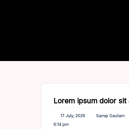
Lorem ipsum dolor sit
17 July, 2026
Samip Gautam
6:14 pm