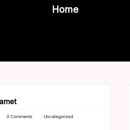
Home
 amet
0 Comments
Uncategorized