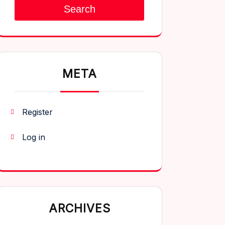
Search
META
Register
Log in
ARCHIVES