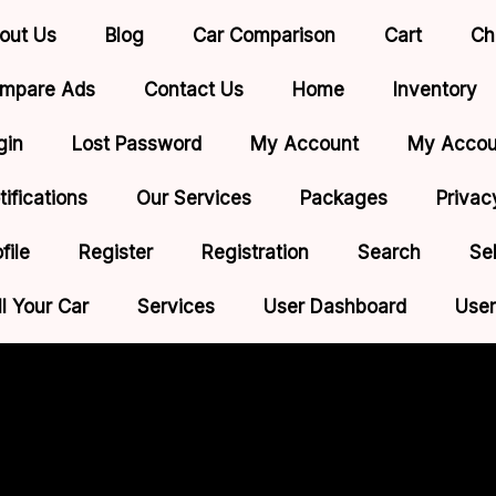
out Us
Blog
Car Comparison
Cart
Ch
mpare Ads
Contact Us
Home
Inventory
gin
Lost Password
My Account
My Accou
tifications
Our Services
Packages
Privac
file
Register
Registration
Search
Sel
ll Your Car
Services
User Dashboard
User