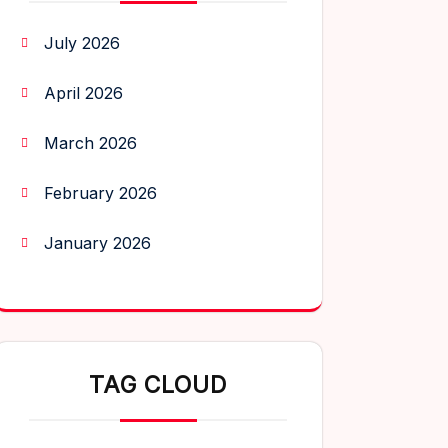
July 2026
April 2026
March 2026
February 2026
January 2026
TAG CLOUD