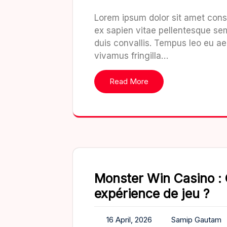
Lorem ipsum dolor sit amet consectetur adipiscing elit. Quisque faucibus
ex sapien vitae pellentesque sem 
duis convallis. Tempus leo eu a
vivamus fringilla…
Read More
Monster Win Casino :
expérience de jeu ?
16 April, 2026
Samip Gautam