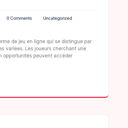
0 Comments
Uncategorized
es variées. Les joueurs cherchant une
en opportunités peuvent accéder