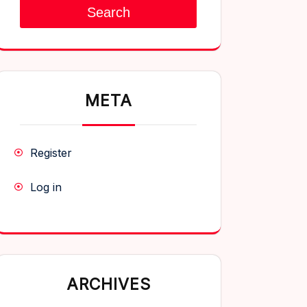
Search
META
Register
Log in
ARCHIVES