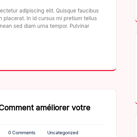
placerat. In id cursus mi pretium tellus
enean sed diam urna tempor. Pulvinar
 Comment améliorer votre
0 Comments
Uncategorized