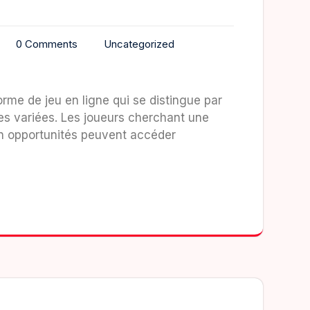
0 Comments
Uncategorized
es variées. Les joueurs cherchant une
en opportunités peuvent accéder