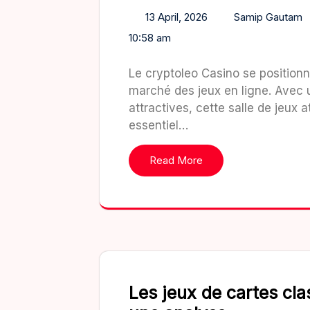
13 April, 2026
Samip Gautam
10:58 am
Le cryptoleo Casino se positionne comme une plateforme intrigante sur le
marché des jeux en ligne. Avec u
attractives, cette salle de jeux at
essentiel…
Read More
Les jeux de cartes cl