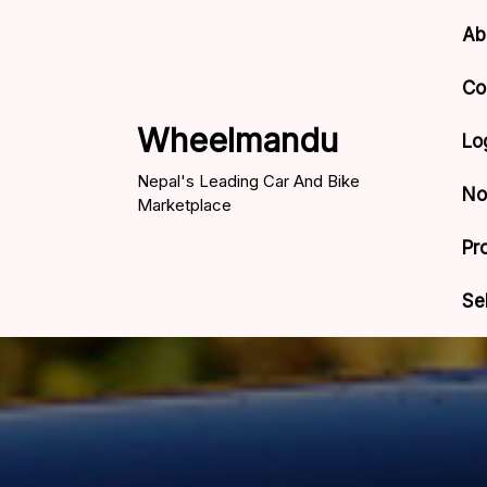
Skip
Ab
to
content
Co
Wheelmandu
Lo
Nepal's Leading Car And Bike
No
Marketplace
Pro
Se