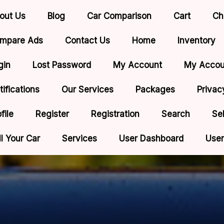
out Us
Blog
Car Comparison
Cart
Ch
mpare Ads
Contact Us
Home
Inventory
gin
Lost Password
My Account
My Accou
tifications
Our Services
Packages
Privac
file
Register
Registration
Search
Sel
ll Your Car
Services
User Dashboard
User