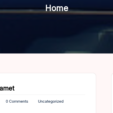
Home
 amet
0 Comments
Uncategorized