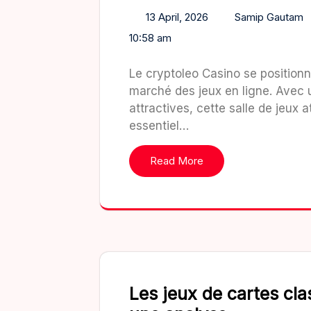
13 April, 2026
Samip Gautam
10:58 am
Le cryptoleo Casino se positionne comme une plateforme intrigante sur le
marché des jeux en ligne. Avec u
attractives, cette salle de jeux at
essentiel…
Read More
Les jeux de cartes cl