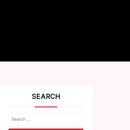
SEARCH