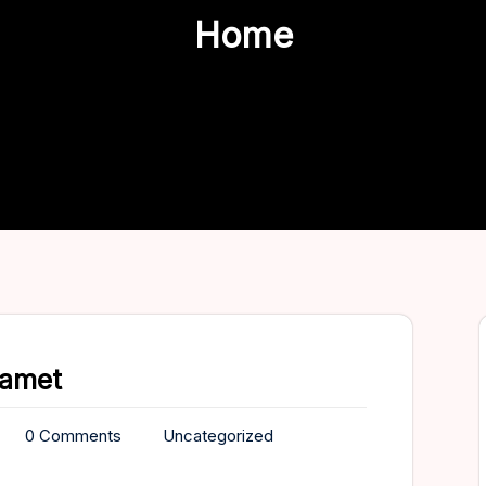
Home
 amet
0 Comments
Uncategorized