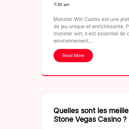
7:30 am
Monster Win Casino est une plateforme conçue pour offrir une expérience
de jeu unique et enrichissante. 
monster win, il est essentiel de
environnement.…
Read More
Quelles sont les meill
Stone Vegas Casino ?