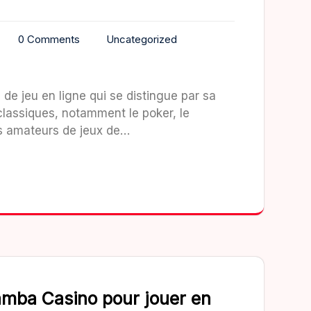
0 Comments
Uncategorized
lassiques, notamment le poker, le
es amateurs de jeux de…
amba Casino pour jouer en