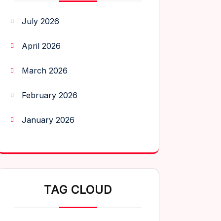
July 2026
April 2026
March 2026
February 2026
January 2026
TAG CLOUD