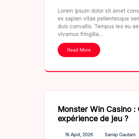
Lorem ipsum dolor sit amet consectetur adipiscing elit. Quisque faucibus
ex sapien vitae pellentesque sem 
duis convallis. Tempus leo eu a
vivamus fringilla…
Read More
Monster Win Casino :
expérience de jeu ?
16 April, 2026
Samip Gautam