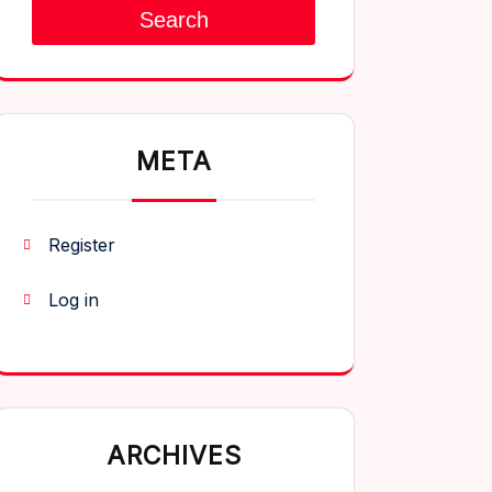
Search
META
Register
Log in
ARCHIVES