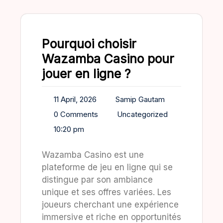
Pourquoi choisir
Wazamba Casino pour
jouer en ligne ?
11 April, 2026
Samip Gautam
0 Comments
Uncategorized
10:20 pm
Wazamba Casino est une
plateforme de jeu en ligne qui se
distingue par son ambiance
unique et ses offres variées. Les
joueurs cherchant une expérience
immersive et riche en opportunités