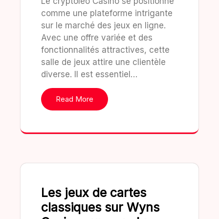
Le cryptoleo Casino se positionne
comme une plateforme intrigante
sur le marché des jeux en ligne.
Avec une offre variée et des
fonctionnalités attractives, cette
salle de jeux attire une clientèle
diverse. Il est essentiel…
Read More
Les jeux de cartes
classiques sur Wyns