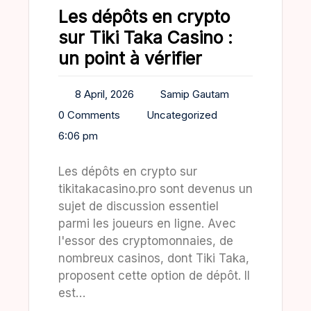
Les dépôts en crypto
sur Tiki Taka Casino :
un point à vérifier
8 April, 2026
Samip Gautam
0 Comments
Uncategorized
6:06 pm
Les dépôts en crypto sur
tikitakacasino.pro sont devenus un
sujet de discussion essentiel
parmi les joueurs en ligne. Avec
l'essor des cryptomonnaies, de
nombreux casinos, dont Tiki Taka,
proposent cette option de dépôt. Il
est…