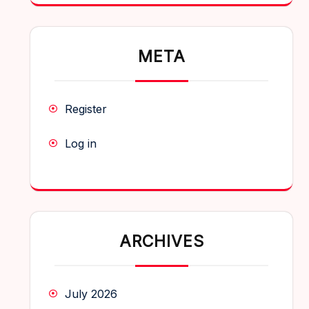
META
Register
Log in
ARCHIVES
July 2026