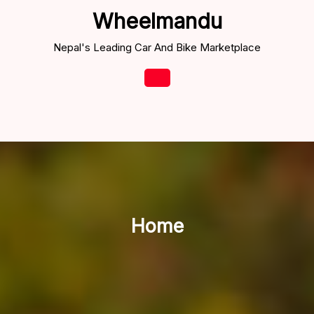
Skip
Wheelmandu
to
content
Nepal's Leading Car And Bike Marketplace
Open
Button
Home