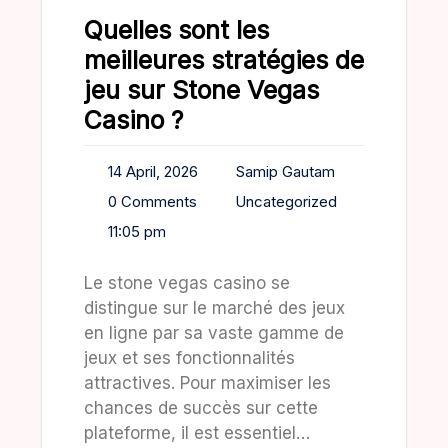
Quelles sont les
meilleures stratégies de
jeu sur Stone Vegas
Casino ?
14 April, 2026
Samip Gautam
0 Comments
Uncategorized
11:05 pm
Le stone vegas casino se
distingue sur le marché des jeux
en ligne par sa vaste gamme de
jeux et ses fonctionnalités
attractives. Pour maximiser les
chances de succès sur cette
plateforme, il est essentiel…