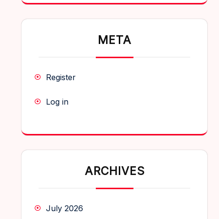
META
Register
Log in
ARCHIVES
July 2026