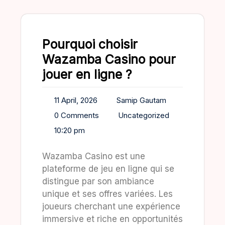
Pourquoi choisir
Wazamba Casino pour
jouer en ligne ?
11 April, 2026
Samip Gautam
0 Comments
Uncategorized
10:20 pm
Wazamba Casino est une
plateforme de jeu en ligne qui se
distingue par son ambiance
unique et ses offres variées. Les
joueurs cherchant une expérience
immersive et riche en opportunités