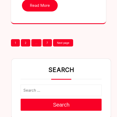
Read More
Posts
Page
Page
Page
1
2
…
7
Next page
pagination
SEARCH
Search