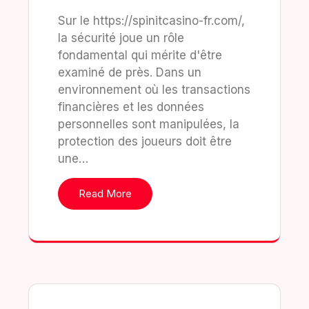
Sur le https://spinitcasino-fr.com/,
la sécurité joue un rôle
fondamental qui mérite d'être
examiné de près. Dans un
environnement où les transactions
financières et les données
personnelles sont manipulées, la
protection des joueurs doit être
une…
Read More