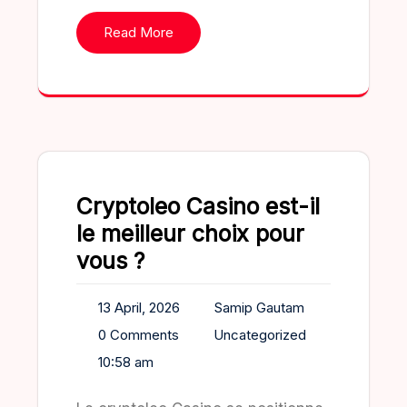
Read More
Cryptoleo Casino est-il
le meilleur choix pour
vous ?
13 April, 2026
Samip Gautam
0 Comments
Uncategorized
10:58 am