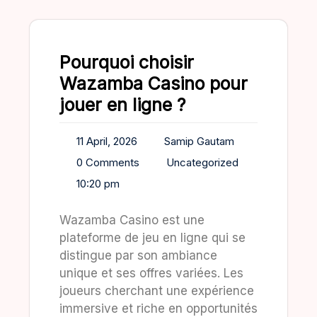
Pourquoi choisir
Wazamba Casino pour
jouer en ligne ?
11 April, 2026
Samip Gautam
0 Comments
Uncategorized
10:20 pm
Wazamba Casino est une
plateforme de jeu en ligne qui se
distingue par son ambiance
unique et ses offres variées. Les
joueurs cherchant une expérience
immersive et riche en opportunités