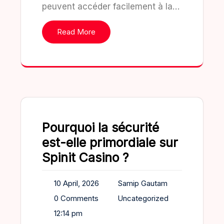
peuvent accéder facilement à la…
Read More
Pourquoi la sécurité
est-elle primordiale sur
Spinit Casino ?
10 April, 2026
Samip Gautam
0 Comments
Uncategorized
12:14 pm