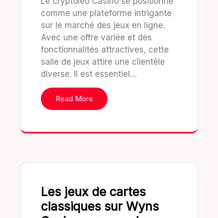
Le cryptoleo Casino se positionne
comme une plateforme intrigante
sur le marché des jeux en ligne.
Avec une offre variée et des
fonctionnalités attractives, cette
salle de jeux attire une clientèle
diverse. Il est essentiel…
Read More
Les jeux de cartes
classiques sur Wyns