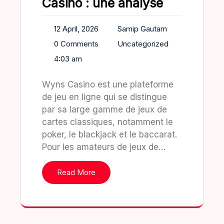
Casino : une analyse
12 April, 2026
Samip Gautam
0 Comments
Uncategorized
4:03 am
Wyns Casino est une plateforme
de jeu en ligne qui se distingue
par sa large gamme de jeux de
cartes classiques, notamment le
poker, le blackjack et le baccarat.
Pour les amateurs de jeux de…
Read More