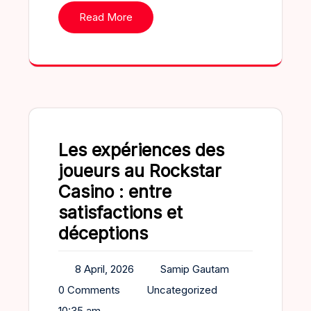
Read More
Les expériences des
joueurs au Rockstar
Casino : entre
satisfactions et
déceptions
8 April, 2026
Samip Gautam
0 Comments
Uncategorized
10:35 am