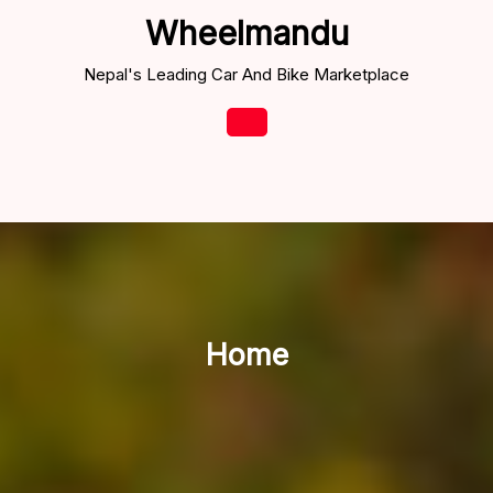
Skip
Wheelmandu
to
content
Nepal's Leading Car And Bike Marketplace
Open
Button
Home