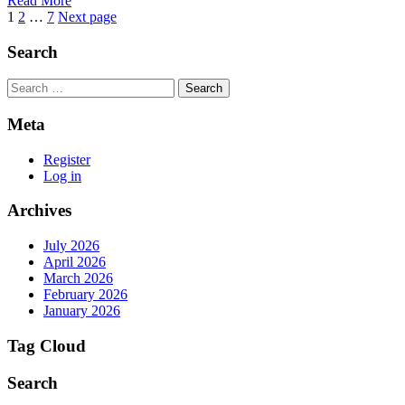
Read More
Posts
Page
Page
Page
1
2
…
7
Next page
pagination
Search
Search
Meta
Register
Log in
Archives
July 2026
April 2026
March 2026
February 2026
January 2026
Tag Cloud
Search