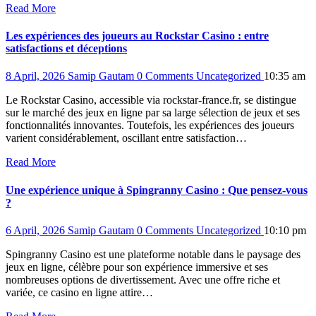
Read More
Les expériences des joueurs au Rockstar Casino : entre
satisfactions et déceptions
8 April, 2026
Samip Gautam
0 Comments
Uncategorized
10:35 am
Le Rockstar Casino, accessible via rockstar-france.fr, se distingue
sur le marché des jeux en ligne par sa large sélection de jeux et ses
fonctionnalités innovantes. Toutefois, les expériences des joueurs
varient considérablement, oscillant entre satisfaction…
Read More
Une expérience unique à Spingranny Casino : Que pensez-vous
?
6 April, 2026
Samip Gautam
0 Comments
Uncategorized
10:10 pm
Spingranny Casino est une plateforme notable dans le paysage des
jeux en ligne, célèbre pour son expérience immersive et ses
nombreuses options de divertissement. Avec une offre riche et
variée, ce casino en ligne attire…