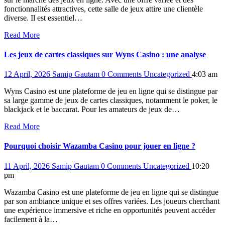
fonctionnalités attractives, cette salle de jeux attire une clientèle
diverse. Il est essentiel…
Read More
Les jeux de cartes classiques sur Wyns Casino : une analyse
12 April, 2026
Samip Gautam
0 Comments
Uncategorized
4:03 am
Wyns Casino est une plateforme de jeu en ligne qui se distingue par
sa large gamme de jeux de cartes classiques, notamment le poker, le
blackjack et le baccarat. Pour les amateurs de jeux de…
Read More
Pourquoi choisir Wazamba Casino pour jouer en ligne ?
11 April, 2026
Samip Gautam
0 Comments
Uncategorized
10:20
pm
Wazamba Casino est une plateforme de jeu en ligne qui se distingue
par son ambiance unique et ses offres variées. Les joueurs cherchant
une expérience immersive et riche en opportunités peuvent accéder
facilement à la…