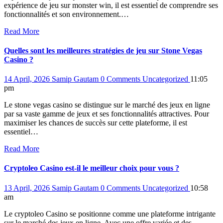
expérience de jeu sur monster win, il est essentiel de comprendre ses
fonctionnalités et son environnement.…
Read More
Quelles sont les meilleures stratégies de jeu sur Stone Vegas
Casino ?
14 April, 2026
Samip Gautam
0 Comments
Uncategorized
11:05
pm
Le stone vegas casino se distingue sur le marché des jeux en ligne
par sa vaste gamme de jeux et ses fonctionnalités attractives. Pour
maximiser les chances de succès sur cette plateforme, il est
essentiel…
Read More
Cryptoleo Casino est-il le meilleur choix pour vous ?
13 April, 2026
Samip Gautam
0 Comments
Uncategorized
10:58
am
Le cryptoleo Casino se positionne comme une plateforme intrigante
sur le marché des jeux en ligne. Avec une offre variée et des