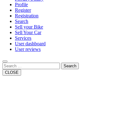
Profile
Register
Registration
Search
Sell your Bike
Sell Your Car
Services
User dashboard
User reviews
Search
CLOSE