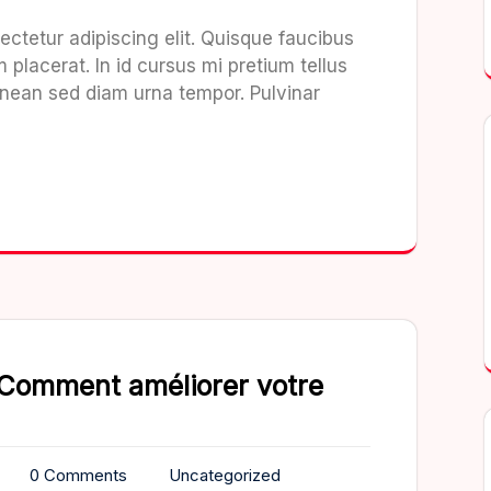
placerat. In id cursus mi pretium tellus
enean sed diam urna tempor. Pulvinar
 Comment améliorer votre
0 Comments
Uncategorized