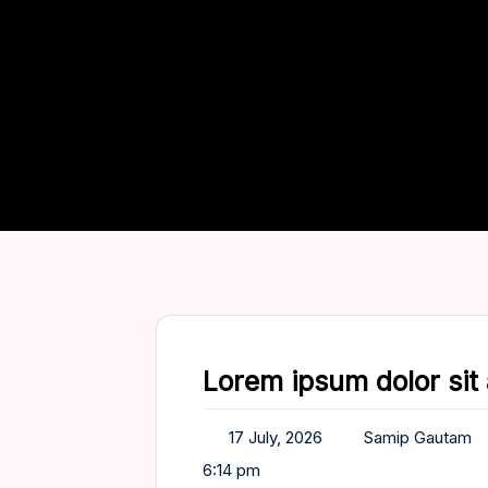
Lorem ipsum dolor sit
17 July, 2026
Samip Gautam
6:14 pm