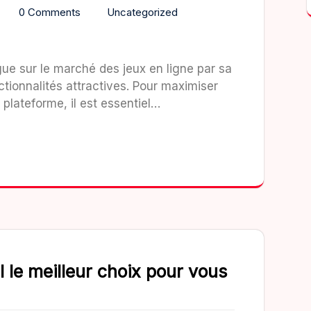
0 Comments
Uncategorized
tionnalités attractives. Pour maximiser
plateforme, il est essentiel…
l le meilleur choix pour vous