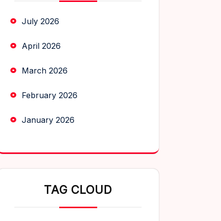
July 2026
April 2026
March 2026
February 2026
January 2026
TAG CLOUD