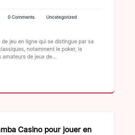
0 Comments
Uncategorized
lassiques, notamment le poker, le
es amateurs de jeux de…
amba Casino pour jouer en