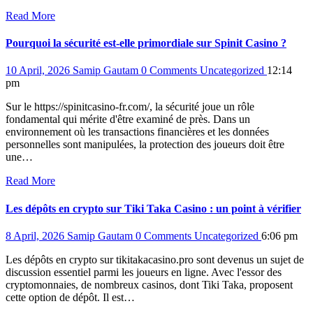
Read More
Pourquoi la sécurité est-elle primordiale sur Spinit Casino ?
10 April, 2026
Samip Gautam
0 Comments
Uncategorized
12:14
pm
Sur le https://spinitcasino-fr.com/, la sécurité joue un rôle
fondamental qui mérite d'être examiné de près. Dans un
environnement où les transactions financières et les données
personnelles sont manipulées, la protection des joueurs doit être
une…
Read More
Les dépôts en crypto sur Tiki Taka Casino : un point à vérifier
8 April, 2026
Samip Gautam
0 Comments
Uncategorized
6:06 pm
Les dépôts en crypto sur tikitakacasino.pro sont devenus un sujet de
discussion essentiel parmi les joueurs en ligne. Avec l'essor des
cryptomonnaies, de nombreux casinos, dont Tiki Taka, proposent
cette option de dépôt. Il est…