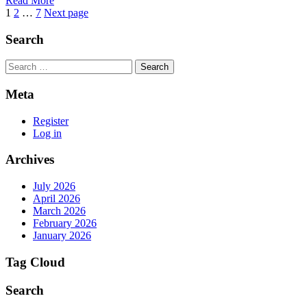
Read More
Posts
Page
Page
Page
1
2
…
7
Next page
pagination
Search
Search
Meta
Register
Log in
Archives
July 2026
April 2026
March 2026
February 2026
January 2026
Tag Cloud
Search