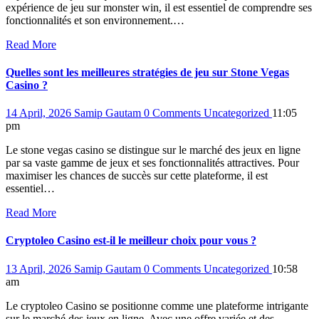
expérience de jeu sur monster win, il est essentiel de comprendre ses
fonctionnalités et son environnement.…
Read More
Quelles sont les meilleures stratégies de jeu sur Stone Vegas
Casino ?
14 April, 2026
Samip Gautam
0 Comments
Uncategorized
11:05
pm
Le stone vegas casino se distingue sur le marché des jeux en ligne
par sa vaste gamme de jeux et ses fonctionnalités attractives. Pour
maximiser les chances de succès sur cette plateforme, il est
essentiel…
Read More
Cryptoleo Casino est-il le meilleur choix pour vous ?
13 April, 2026
Samip Gautam
0 Comments
Uncategorized
10:58
am
Le cryptoleo Casino se positionne comme une plateforme intrigante
sur le marché des jeux en ligne. Avec une offre variée et des