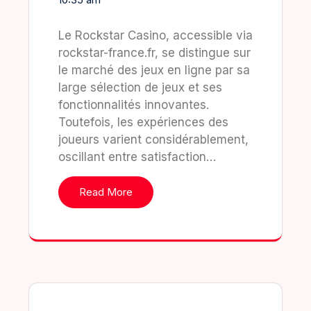
Le Rockstar Casino, accessible via
rockstar-france.fr, se distingue sur
le marché des jeux en ligne par sa
large sélection de jeux et ses
fonctionnalités innovantes.
Toutefois, les expériences des
joueurs varient considérablement,
oscillant entre satisfaction…
Read More