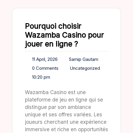
Pourquoi choisir
Wazamba Casino pour
jouer en ligne ?
11 April, 2026
Samip Gautam
0 Comments
Uncategorized
10:20 pm
Wazamba Casino est une
plateforme de jeu en ligne qui se
distingue par son ambiance
unique et ses offres variées. Les
joueurs cherchant une expérience
immersive et riche en opportunités