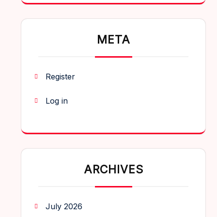
META
Register
Log in
ARCHIVES
July 2026