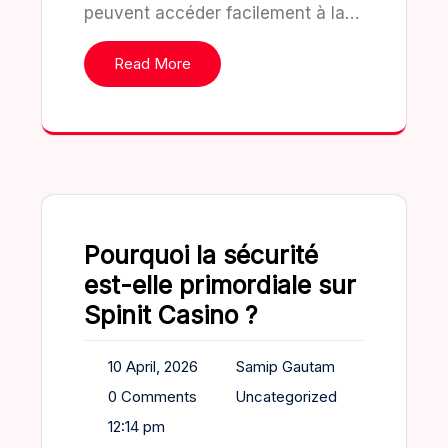
peuvent accéder facilement à la…
Read More
Pourquoi la sécurité
est-elle primordiale sur
Spinit Casino ?
10 April, 2026
Samip Gautam
0 Comments
Uncategorized
12:14 pm