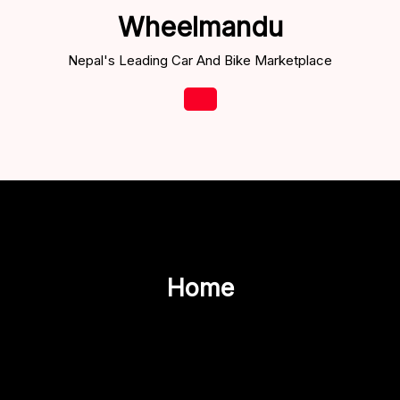
Skip
Wheelmandu
to
content
Nepal's Leading Car And Bike Marketplace
Open
Button
Home