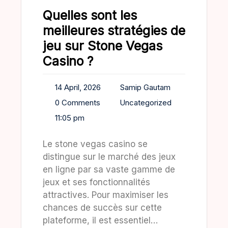
Quelles sont les
meilleures stratégies de
jeu sur Stone Vegas
Casino ?
14 April, 2026
Samip Gautam
0 Comments
Uncategorized
11:05 pm
Le stone vegas casino se
distingue sur le marché des jeux
en ligne par sa vaste gamme de
jeux et ses fonctionnalités
attractives. Pour maximiser les
chances de succès sur cette
plateforme, il est essentiel…