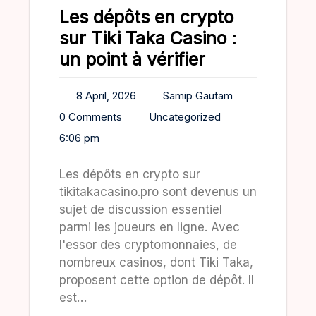
Les dépôts en crypto
sur Tiki Taka Casino :
un point à vérifier
8 April, 2026
Samip Gautam
0 Comments
Uncategorized
6:06 pm
Les dépôts en crypto sur
tikitakacasino.pro sont devenus un
sujet de discussion essentiel
parmi les joueurs en ligne. Avec
l'essor des cryptomonnaies, de
nombreux casinos, dont Tiki Taka,
proposent cette option de dépôt. Il
est…